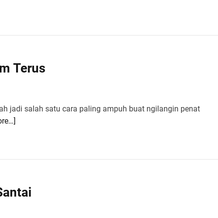
um Terus
h jadi salah satu cara paling ampuh buat ngilangin penat
ore…]
Santai