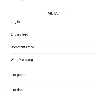
d
f
e
o
META
r
Log in
:
Entries feed
Comments feed
WordPress.org
slot gacor
slot dana