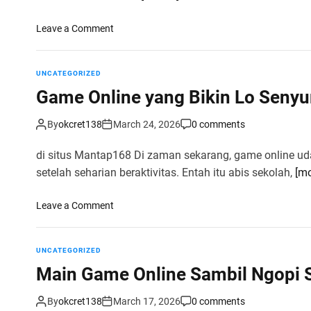
l
y
o
Leave a Comment
a
n
n
C
g
a
UNCATEGORIZED
L
r
Game Online yang Bikin Lo Seny
a
a
g
P
By
okcret138
March 24, 2026
0 comments
i
u
B
s
di situs Mantap168 Di zaman sekarang, game online uda
o
h
setelah seharian beraktivitas. Entah itu abis sekolah,
o
[m
R
m
a
i
o
Leave a Comment
n
n
n
k
g
G
T
a
UNCATEGORIZED
a
m
Main Game Online Sambil Ngopi 
n
e
p
O
By
okcret138
March 17, 2026
0 comments
a