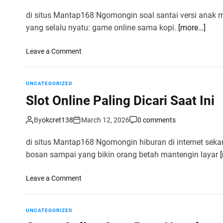
n
R
l
di situs Mantap168 Ngomongin soal santai versi anak 
u
i
yang selalu nyatu: game online sama kopi.
n
[more…]
n
g
e
k
o
Leave a Comment
y
a
n
a
d
M
n
a
UNCATEGORIZED
g
i
Slot Online Paling Dicari Saat Ini
B
n
i
G
By
okcret138
March 12, 2026
0 comments
k
a
i
m
di situs Mantap168 Ngomongin hiburan di internet sek
n
e
bosan sampai yang bikin orang betah mantengin layar
L
O
o
n
S
o
Leave a Comment
l
e
n
i
n
S
n
y
l
UNCATEGORIZED
e
u
o