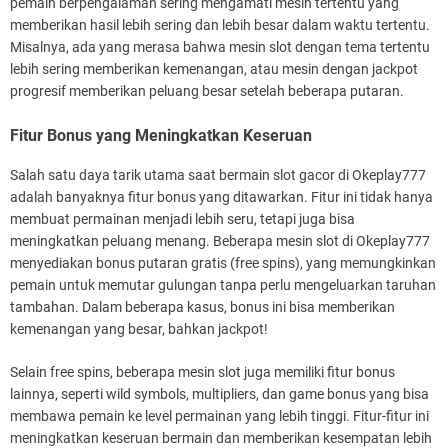
pemain berpengalaman sering mengamati mesin tertentu yang
memberikan hasil lebih sering dan lebih besar dalam waktu tertentu.
Misalnya, ada yang merasa bahwa mesin slot dengan tema tertentu
lebih sering memberikan kemenangan, atau mesin dengan jackpot
progresif memberikan peluang besar setelah beberapa putaran.
Fitur Bonus yang Meningkatkan Keseruan
Salah satu daya tarik utama saat bermain slot gacor di Okeplay777
adalah banyaknya fitur bonus yang ditawarkan. Fitur ini tidak hanya
membuat permainan menjadi lebih seru, tetapi juga bisa
meningkatkan peluang menang. Beberapa mesin slot di Okeplay777
menyediakan bonus putaran gratis (free spins), yang memungkinkan
pemain untuk memutar gulungan tanpa perlu mengeluarkan taruhan
tambahan. Dalam beberapa kasus, bonus ini bisa memberikan
kemenangan yang besar, bahkan jackpot!
Selain free spins, beberapa mesin slot juga memiliki fitur bonus
lainnya, seperti wild symbols, multipliers, dan game bonus yang bisa
membawa pemain ke level permainan yang lebih tinggi. Fitur-fitur ini
meningkatkan keseruan bermain dan memberikan kesempatan lebih