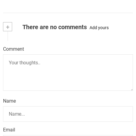
+
There are no comments
Add yours
Comment
Name
Email