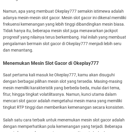
Namun, apa yang membuat Okeplay777 semakin istimewa adalah
adanya mesin-mesin slot gacor. Mesin slot gacor ini dikenal memiliki
frekuensi kemenangan yang lebih tinggi dibandingkan mesin biasa.
Tidak hanya itu, beberapa mesin slot juga menawarkan jackpot
progresif yang nilainya terus berkembang. Hal inilah yang membuat
pengalaman bermain slot gacor di Okeplay777 menjadi lebih seru
dan menantang.
Menemukan Mesin Slot Gacor di Okeplay777
Saat pertama kali masuk ke Okeplay777, kamu akan disuguhi
dengan berbagai pilihan mesin slot yang tersedia. Masing-masing
mesin memiliki karakteristik yang berbeda-beda, mulai dari tema,
fitur, hingga tingkat volatilitasnya. Namun, kunci utama dalam
mencari slot gacor adalah mengetahui mesin mana yang memiliki
tingkat RTP tinggi dan memberikan kemenangan secara konsisten.
Salah satu cara terbaik untuk menemukan mesin slot gacor adalah
dengan memperhatikan pola kemenangan yang terjadi. Beberapa