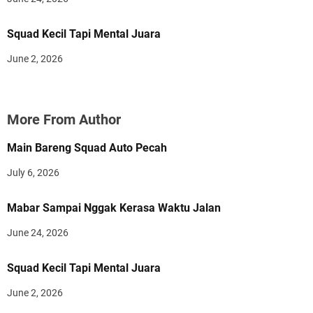
Squad Kecil Tapi Mental Juara
June 2, 2026
More From Author
Main Bareng Squad Auto Pecah
July 6, 2026
Mabar Sampai Nggak Kerasa Waktu Jalan
June 24, 2026
Squad Kecil Tapi Mental Juara
June 2, 2026