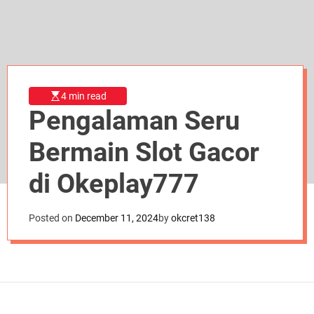
d
e
4 min read
Pengalaman Seru
Bermain Slot Gacor
di Okeplay777
Posted on
December 11, 2024
by
okcret138