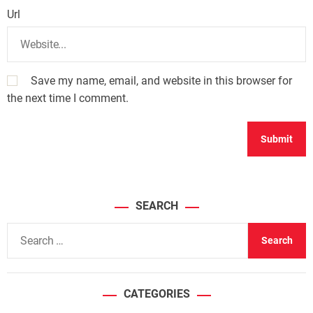
Url
Save my name, email, and website in this browser for
the next time I comment.
SEARCH
S
e
a
r
CATEGORIES
c