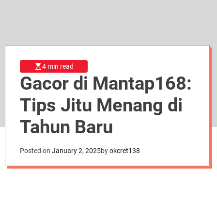
d
e
4 min read
Gacor di Mantap168:
Tips Jitu Menang di
Tahun Baru
Posted on
January 2, 2025
by
okcret138