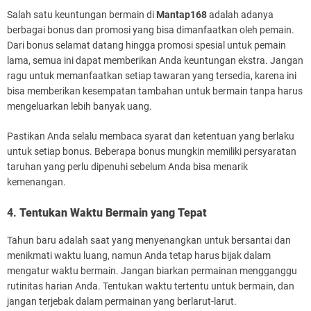
Salah satu keuntungan bermain di
Mantap168
adalah adanya
berbagai bonus dan promosi yang bisa dimanfaatkan oleh pemain.
Dari bonus selamat datang hingga promosi spesial untuk pemain
lama, semua ini dapat memberikan Anda keuntungan ekstra. Jangan
ragu untuk memanfaatkan setiap tawaran yang tersedia, karena ini
bisa memberikan kesempatan tambahan untuk bermain tanpa harus
mengeluarkan lebih banyak uang.
Pastikan Anda selalu membaca syarat dan ketentuan yang berlaku
untuk setiap bonus. Beberapa bonus mungkin memiliki persyaratan
taruhan yang perlu dipenuhi sebelum Anda bisa menarik
kemenangan.
4.
Tentukan Waktu Bermain yang Tepat
Tahun baru adalah saat yang menyenangkan untuk bersantai dan
menikmati waktu luang, namun Anda tetap harus bijak dalam
mengatur waktu bermain. Jangan biarkan permainan mengganggu
rutinitas harian Anda. Tentukan waktu tertentu untuk bermain, dan
jangan terjebak dalam permainan yang berlarut-larut.