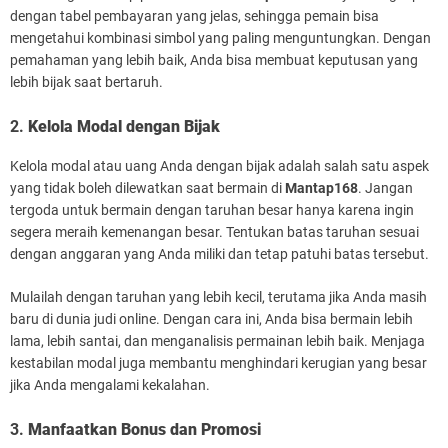
dengan tabel pembayaran yang jelas, sehingga pemain bisa
mengetahui kombinasi simbol yang paling menguntungkan. Dengan
pemahaman yang lebih baik, Anda bisa membuat keputusan yang
lebih bijak saat bertaruh.
2.
Kelola Modal dengan Bijak
Kelola modal atau uang Anda dengan bijak adalah salah satu aspek
yang tidak boleh dilewatkan saat bermain di
Mantap168
. Jangan
tergoda untuk bermain dengan taruhan besar hanya karena ingin
segera meraih kemenangan besar. Tentukan batas taruhan sesuai
dengan anggaran yang Anda miliki dan tetap patuhi batas tersebut.
Mulailah dengan taruhan yang lebih kecil, terutama jika Anda masih
baru di dunia judi online. Dengan cara ini, Anda bisa bermain lebih
lama, lebih santai, dan menganalisis permainan lebih baik. Menjaga
kestabilan modal juga membantu menghindari kerugian yang besar
jika Anda mengalami kekalahan.
3.
Manfaatkan Bonus dan Promosi