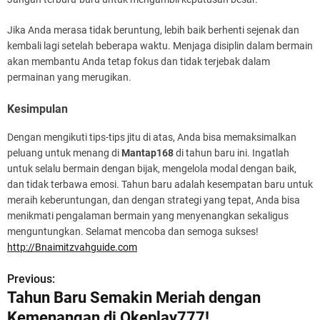
Jika Anda merasa tidak beruntung, lebih baik berhenti sejenak dan
kembali lagi setelah beberapa waktu. Menjaga disiplin dalam bermain
akan membantu Anda tetap fokus dan tidak terjebak dalam
permainan yang merugikan.
Kesimpulan
Dengan mengikuti tips-tips jitu di atas, Anda bisa memaksimalkan
peluang untuk menang di
Mantap168
di tahun baru ini. Ingatlah
untuk selalu bermain dengan bijak, mengelola modal dengan baik,
dan tidak terbawa emosi. Tahun baru adalah kesempatan baru untuk
meraih keberuntungan, dan dengan strategi yang tepat, Anda bisa
menikmati pengalaman bermain yang menyenangkan sekaligus
menguntungkan. Selamat mencoba dan semoga sukses!
http://Bnaimitzvahguide.com
Previous:
P
Tahun Baru Semakin Meriah dengan
o
Kemenangan di Okeplay777!