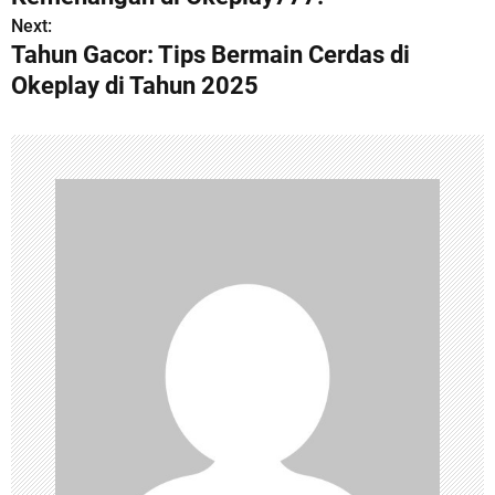
s
Next:
Tahun Gacor: Tips Bermain Cerdas di
t
Okeplay di Tahun 2025
n
a
v
i
g
a
t
i
o
n