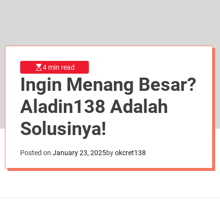
d
e
4 min read
Ingin Menang Besar?
Aladin138 Adalah
Solusinya!
Posted on
January 23, 2025
by
okcret138