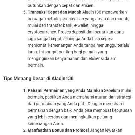
butuhkan dengan cepat dan efisien.
Transaksi Cepat dan Mudah
Aladin138 menawarkan
berbagai metode pembayaran yang aman dan mudah,
mulai dari transfer bank, e-wallet, hingga
cryptocurrency. Proses deposit dan penarikan dana
juga sangat cepat, sehingga Anda bisa segera
menikmati kemenangan Anda tanpa menunggu terlalu
lama. Ini sangat penting bagi pemain yang
menginginkan kenyamanan dan efisiensi dalam
bermain.
Tips Menang Besar di Aladin138
Pahami Permainan yang Anda Mainkan
Sebelum mulai
bermain, pastikan Anda memahami aturan dan strategi
dari permainan yang Anda pilih. Dengan memahami
permainan dengan baik, Anda bisa membuat keputusan
yang lebih cerdas dan meningkatkan peluang
kemenangan Anda.
Manfaatkan Bonus dan Promosi
Jangan lewatkan