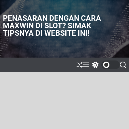
S
k
i
PENASARAN DENGAN CARA
p
MAXWIN DI SLOT? SIMAK
t
TIPSNYA DI WEBSITE INI!
o
c
o
n
t
e
S
M
S
S
h
e
w
e
n
u
n
i
a
t
ff
u
t
r
l
c
c
e
h
h
c
o
l
o
r
m
o