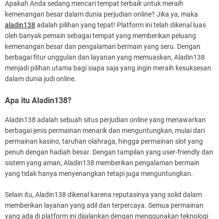
Apakah Anda sedang mencari tempat terbaik untuk meraih
kemenangan besar dalam dunia perjudian online? Jika ya, maka
aladin138
adalah pilihan yang tepat! Platform ini telah dikenal luas
oleh banyak pemain sebagai tempat yang memberikan peluang
kemenangan besar dan pengalaman bermain yang seru. Dengan
berbagai fitur unggulan dan layanan yang memuaskan, Aladin138
menjadi pilihan utama bagi siapa saja yang ingin meraih kesuksesan
dalam dunia judi online.
Apa itu Aladin138?
Aladin138 adalah sebuah situs perjudian online yang menawarkan
berbagai jenis permainan menarik dan menguntungkan, mulai dari
permainan kasino, taruhan olahraga, hingga permainan slot yang
penuh dengan hadiah besar. Dengan tampilan yang user-friendly dan
sistem yang aman, Aladin138 memberikan pengalaman bermain
yang tidak hanya menyenangkan tetapi juga menguntungkan.
Selain itu, Aladin138 dikenal karena reputasinya yang solid dalam
memberikan layanan yang adil dan terpercaya. Semua permainan
yang ada di platform ini dijalankan dengan menggunakan teknologi