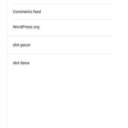
Comments feed
WordPress.org
slot gacor
slot dana