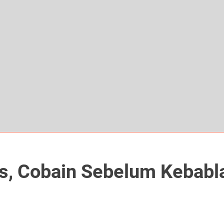
as, Cobain Sebelum Kebabl