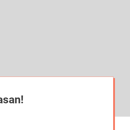
d
e
asan!