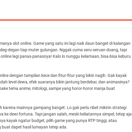
anya slot online. Game yang satu ini lagi naik daun banget di kalangan
 deg-degan tiap muter gulungan. Nggak cuma seru-seruan doang, tapi
lot online lagi panas-panasnya! Kalo lo nunggu kelamaan, bisa-bisa keburu
line dengan tampilan kece dan fitur-fitur yang bikin nagih. Gak kayak
udah level dewa, efek suaranya bikin jantung berdebar, dan animasinya?
 pake tema anime, mitologi, sampe yang horor-horor manja buat
h karena mainnya gampang banget. Lo gak perlu ribet mikirin strategi
nya ke dewi fortuna. Tapi jangan salah, meski keliatannya simpel, tetep aja
alnya kayak ngatur budget, pilih game yang punya RTP tinggi, atau
g buat dapet hasil lumayan tetep ada.