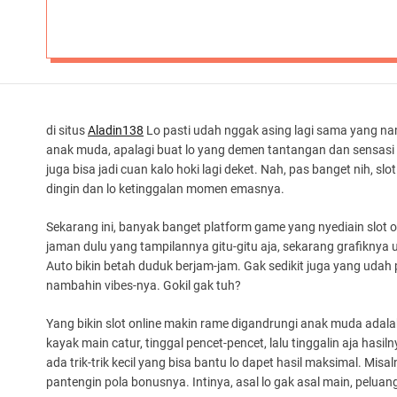
di situs
Aladin138
Lo pasti udah nggak asing lagi sama yang nam
anak muda, apalagi buat lo yang demen tantangan dan sensasi
juga bisa jadi cuan kalo hoki lagi deket. Nah, pas banget nih, s
dingin dan lo ketinggalan momen emasnya.
Sekarang ini, banyak banget platform game yang nyediain slot on
jaman dulu yang tampilannya gitu-gitu aja, sekarang grafiknya 
Auto bikin betah duduk berjam-jam. Gak sedikit juga yang udah
nambahin vibes-nya. Gokil gak tuh?
Yang bikin slot online makin rame digandrungi anak muda adala
kayak main catur, tinggal pencet-pencet, lalu tinggalin aja hasil
ada trik-trik kecil yang bisa bantu lo dapet hasil maksimal. Mis
pantengin pola bonusnya. Intinya, asal lo gak asal main, peluan