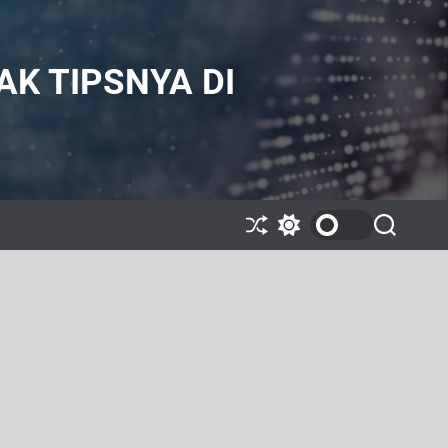
K TIPSNYA DI
S
S
S
h
w
e
u
i
a
ff
t
r
l
c
c
e
h
h
c
o
l
o
r
m
o