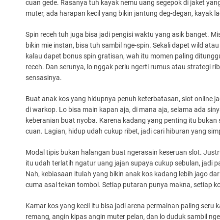
cuan gede. Rasanya tuh kayak nemu uang segepok di jaket yang 
muter, ada harapan kecil yang bikin jantung deg-degan, kayak la
Spin receh tuh juga bisa jadi pengisi waktu yang asik banget. Mi
bikin mie instan, bisa tuh sambil nge-spin. Sekali dapet wild at
kalau dapet bonus spin gratisan, wah itu momen paling ditunggu
receh. Dan serunya, lo nggak perlu ngerti rumus atau strategi rib
sensasinya.
Buat anak kos yang hidupnya penuh keterbatasan, slot online j
di warkop. Lo bisa main kapan aja, di mana aja, selama ada siny
keberanian buat nyoba. Karena kadang yang penting itu bukan s
cuan. Lagian, hidup udah cukup ribet, jadi cari hiburan yang sim
Modal tipis bukan halangan buat ngerasain keseruan slot. Justru
itu udah terlatih ngatur uang jajan supaya cukup sebulan, jadi 
Nah, kebiasaan itulah yang bikin anak kos kadang lebih jago d
cuma asal tekan tombol. Setiap putaran punya makna, setiap k
Kamar kos yang kecil itu bisa jadi arena permainan paling seru 
remang, angin kipas angin muter pelan, dan lo duduk sambil ng