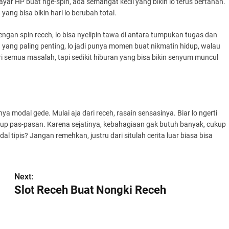
ayar HP buat nge-spin, ada semangat kecil yang bikin lo terus bertahan.
yang bisa bikin hari lo berubah total.
Dengan spin receh, lo bisa nyelipin tawa di antara tumpukan tugas dan
 yang paling penting, lo jadi punya momen buat nikmatin hidup, walau
i semua masalah, tapi sedikit hiburan yang bisa bikin senyum muncul
ya modal gede. Mulai aja dari receh, rasain sensasinya. Biar lo ngerti
dup pas-pasan. Karena sejatinya, kebahagiaan gak butuh banyak, cukup
l tipis? Jangan remehkan, justru dari situlah cerita luar biasa bisa
Next:
Slot Receh Buat Nongki Receh