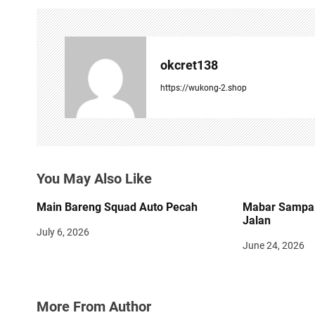
t
n
a
okcret138
v
https://wukong-2.shop
i
g
a
You May Also Like
t
Main Bareng Squad Auto Pecah
Mabar Sampai
i
Jalan
July 6, 2026
o
June 24, 2026
n
More From Author