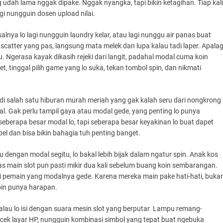
udah lama nggak dipake. Nggak nyangka, tapi bikin ketagihan. Tiap kali
gi nungguin dosen upload nilai.
salnya lo lagi nungguin laundry kelar, atau lagi nunggu air panas buat
au scatter yang pas, langsung mata melek dan lupa kalau tadi laper. Apalag
. Ngerasa kayak dikasih rejeki dari langit, padahal modal cuma koin
et, tinggal pilih game yang lo suka, tekan tombol spin, dan nikmati
adi salah satu hiburan murah meriah yang gak kalah seru dari nongkrong
al. Gak perlu tampil gaya atau modal gede, yang penting lo punya
eberapa besar modal lo, tapi seberapa besar keyakinan lo buat dapet
pel dan bisa bikin bahagia tuh penting banget.
 dengan modal segitu, lo bakal lebih bijak dalam ngatur spin. Anak kos
pas main slot pun pasti mikir dua kali sebelum buang koin sembarangan.
ari pemain yang modalnya gede. Karena mereka main pake hati-hati, buka
oin punya harapan.
kalau lo isi dengan suara mesin slot yang berputar. Lampu remang-
ecek layar HP, nungguin kombinasi simbol yang tepat buat ngebuka