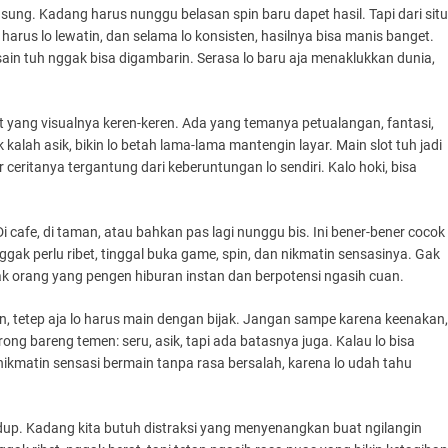
sung. Kadang harus nunggu belasan spin baru dapet hasil. Tapi dari situ
 harus lo lewatin, dan selama lo konsisten, hasilnya bisa manis banget.
ain tuh nggak bisa digambarin. Serasa lo baru aja menaklukkan dunia,
t yang visualnya keren-keren. Ada yang temanya petualangan, fantasi,
kalah asik, bikin lo betah lama-lama mantengin layar. Main slot tuh jadi
 ceritanya tergantung dari keberuntungan lo sendiri. Kalo hoki, bisa
 Di cafe, di taman, atau bahkan pas lagi nunggu bis. Ini bener-bener cocok
gak perlu ribet, tinggal buka game, spin, dan nikmatin sensasinya. Gak
ak orang yang pengen hiburan instan dan berpotensi ngasih cuan.
n, tetep aja lo harus main dengan bijak. Jangan sampe karena keenakan,
rong bareng temen: seru, asik, tapi ada batasnya juga. Kalau lo bisa
a nikmatin sensasi bermain tanpa rasa bersalah, karena lo udah tahu
i hidup. Kadang kita butuh distraksi yang menyenangkan buat ngilangin