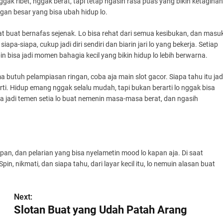
Nggak ribet, nggak berat, tapi tetap ngasih rasa puas yang bikin ketagihan
ungan besar yang bisa ubah hidup lo.
t buat bernafas sejenak. Lo bisa rehat dari semua kesibukan, dan masu
apa-siapa, cukup jadi diri sendiri dan biarin jari lo yang bekerja. Setiap
n bisa jadi momen bahagia kecil yang bikin hidup lo lebih berwarna.
uma butuh pelampiasan ringan, coba aja main slot gacor. Siapa tahu itu jad
rti. Hidup emang nggak selalu mudah, tapi bukan berarti lo nggak bisa
isa jadi temen setia lo buat nemenin masa-masa berat, dan ngasih
apan, dan pelarian yang bisa nyelametin mood lo kapan aja. Di saat
pin, nikmati, dan siapa tahu, dari layar kecil itu, lo nemuin alasan buat
Next:
Slotan Buat yang Udah Patah Arang