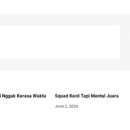
 Nggak Kerasa Waktu
Squad Kecil Tapi Mental Juara
June 2, 2026