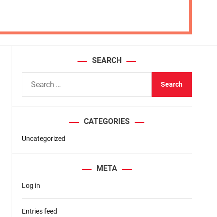
SEARCH
S
e
a
r
CATEGORIES
c
h
Uncategorized
f
o
META
r
Log in
:
Entries feed