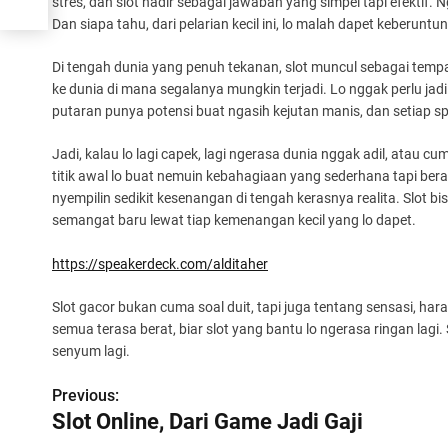
stres, dan slot hadir sebagai jawaban yang simpel tapi efektif. 
Dan siapa tahu, dari pelarian kecil ini, lo malah dapet keberunt
Di tengah dunia yang penuh tekanan, slot muncul sebagai tempa
ke dunia di mana segalanya mungkin terjadi. Lo nggak perlu jadi si
putaran punya potensi buat ngasih kejutan manis, dan setiap spi
Jadi, kalau lo lagi capek, lagi ngerasa dunia nggak adil, atau c
titik awal lo buat nemuin kebahagiaan yang sederhana tapi bera
nyempilin sedikit kesenangan di tengah kerasnya realita. Slot b
semangat baru lewat tiap kemenangan kecil yang lo dapet.
https://speakerdeck.com/alditaher
Slot gacor bukan cuma soal duit, tapi juga tentang sensasi, har
semua terasa berat, biar slot yang bantu lo ngerasa ringan lagi. S
senyum lagi.
Previous:
P
Slot Online, Dari Game Jadi Gaji
o