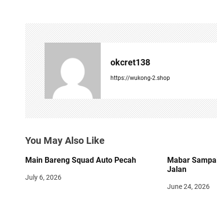
s
t
n
okcret138
a
https://wukong-2.shop
v
i
g
You May Also Like
a
t
Main Bareng Squad Auto Pecah
Mabar Sampai
Jalan
i
July 6, 2026
June 24, 2026
o
n