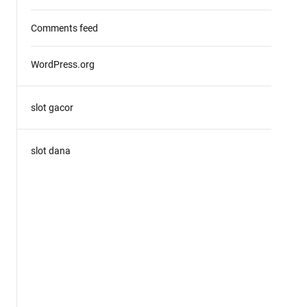
Comments feed
WordPress.org
slot gacor
slot dana