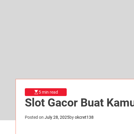
5 min read
Slot Gacor Buat Kamu
Posted on
July 28, 2025
by
okcret138