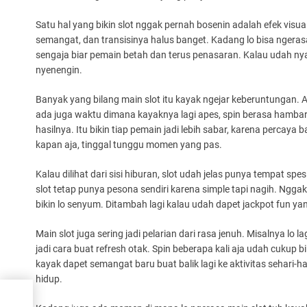
Satu hal yang bikin slot nggak pernah bosenin adalah efek visua
semangat, dan transisinya halus banget. Kadang lo bisa ngerasa
sengaja biar pemain betah dan terus penasaran. Kalau udah nya
nyenengin.
Banyak yang bilang main slot itu kayak ngejar keberuntungan. Ad
ada juga waktu dimana kayaknya lagi apes, spin berasa hambar. 
hasilnya. Itu bikin tiap pemain jadi lebih sabar, karena percaya
kapan aja, tinggal tunggu momen yang pas.
Kalau dilihat dari sisi hiburan, slot udah jelas punya tempat s
slot tetap punya pesona sendiri karena simple tapi nagih. Ngga
bikin lo senyum. Ditambah lagi kalau udah dapet jackpot fun y
Main slot juga sering jadi pelarian dari rasa jenuh. Misalnya lo 
jadi cara buat refresh otak. Spin beberapa kali aja udah cukup b
kayak dapet semangat baru buat balik lagi ke aktivitas sehari-har
hidup.