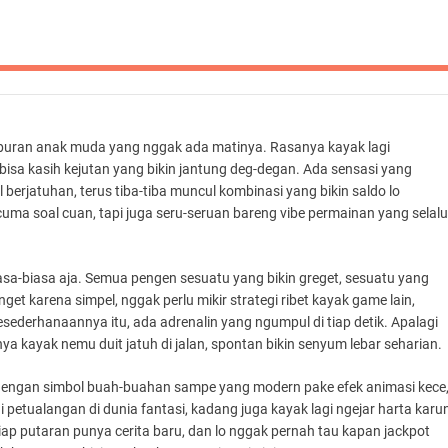
hiburan anak muda yang nggak ada matinya. Rasanya kayak lagi
 bisa kasih kejutan yang bikin jantung deg-degan. Ada sensasi yang
 berjatuhan, terus tiba-tiba muncul kombinasi yang bikin saldo lo
uma soal cuan, tapi juga seru-seruan bareng vibe permainan yang selalu
a-biasa aja. Semua pengen sesuatu yang bikin greget, sesuatu yang
get karena simpel, nggak perlu mikir strategi ribet kayak game lain,
 kesederhanaannya itu, ada adrenalin yang ngumpul di tiap detik. Apalagi
anya kayak nemu duit jatuh di jalan, spontan bikin senyum lebar seharian.
sik dengan simbol buah-buahan sampe yang modern pake efek animasi kece
i petualangan di dunia fantasi, kadang juga kayak lagi ngejar harta karu
tiap putaran punya cerita baru, dan lo nggak pernah tau kapan jackpot