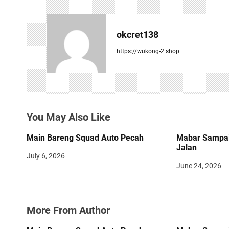
t
n
okcret138
a
https://wukong-2.shop
v
i
g
You May Also Like
a
t
Main Bareng Squad Auto Pecah
Mabar Sampai
Jalan
i
July 6, 2026
June 24, 2026
o
n
More From Author