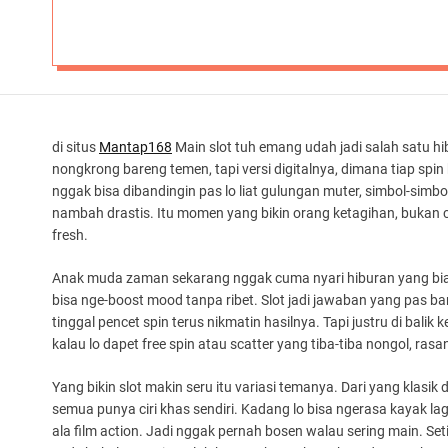
di situs
Mantap168
Main slot tuh emang udah jadi salah satu 
nongkrong bareng temen, tapi versi digitalnya, dimana tiap spin
nggak bisa dibandingin pas lo liat gulungan muter, simbol-simbol
nambah drastis. Itu momen yang bikin orang ketagihan, bukan c
fresh.
Anak muda zaman sekarang nggak cuma nyari hiburan yang bias
bisa nge-boost mood tanpa ribet. Slot jadi jawaban yang pas ban
tinggal pencet spin terus nikmatin hasilnya. Tapi justru di balik
kalau lo dapet free spin atau scatter yang tiba-tiba nongol, ras
Yang bikin slot makin seru itu variasi temanya. Dari yang kla
semua punya ciri khas sendiri. Kadang lo bisa ngerasa kayak lag
ala film action. Jadi nggak pernah bosen walau sering main. Se