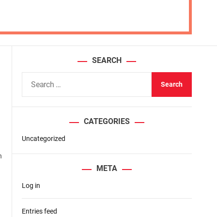
SEARCH
S
e
a
r
CATEGORIES
c
h
Uncategorized
f
h
o
META
r
Log in
:
Entries feed