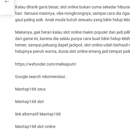
Kalau ditarik garis besar, slot online bukan cuma sekedar hibura
hari. Sensasi mainnya, vibe nongkrongnya, sampai cara dia ngas
gaul paling asik. Anak muda butuh sesuatu yang bikin hidup leb
Makanya, gak heran kalau slot online makin populer dan jadi pi
dari game ini, karena dia selalu punya cara buat bikin hidup le
temen, sampai peluang dapet jackpot, slot online udah berhasi
hidupnya penuh warna, dunia slot online emang jadi tempat palin
https://wefunder.com/melisaputri
Google search rekomendasi :
Mantap168 zeus
Mantap168 slot
link alternatif Mantap168
Mantap168 slot online