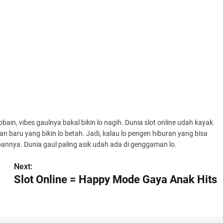
bain, vibes gaulnya bakal bikin lo nagih. Dunia slot online udah kayak
an baru yang bikin lo betah. Jadi, kalau lo pengen hiburan yang bisa
bannya. Dunia gaul paling asik udah ada di genggaman lo.
Next:
Slot Online = Happy Mode Gaya Anak Hits