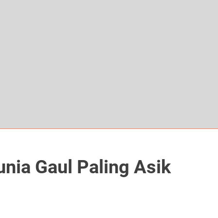
unia Gaul Paling Asik