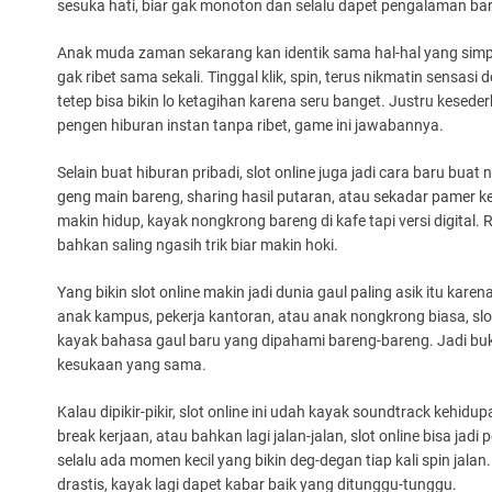
sesuka hati, biar gak monoton dan selalu dapet pengalaman baru
Anak muda zaman sekarang kan identik sama hal-hal yang simple 
gak ribet sama sekali. Tinggal klik, spin, terus nikmatin sensasi
tetep bisa bikin lo ketagihan karena seru banget. Justru kesede
pengen hiburan instan tanpa ribet, game ini jawabannya.
Selain buat hiburan pribadi, slot online juga jadi cara baru b
geng main bareng, sharing hasil putaran, atau sekadar pamer ke
makin hidup, kayak nongkrong bareng di kafe tapi versi digital.
bahkan saling ngasih trik biar makin hoki.
Yang bikin slot online makin jadi dunia gaul paling asik itu kar
anak kampus, pekerja kantoran, atau anak nongkrong biasa, sl
kayak bahasa gaul baru yang dipahami bareng-bareng. Jadi buka
kesukaan yang sama.
Kalau dipikir-pikir, slot online ini udah kayak soundtrack kehi
break kerjaan, atau bahkan lagi jalan-jalan, slot online bisa ja
selalu ada momen kecil yang bikin deg-degan tiap kali spin jalan.
drastis, kayak lagi dapet kabar baik yang ditunggu-tunggu.