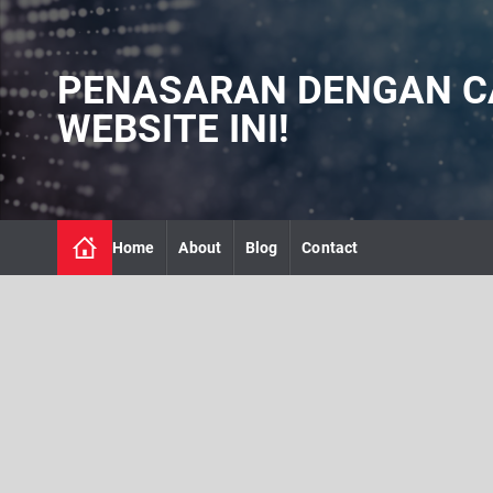
S
k
i
PENASARAN DENGAN CA
p
t
WEBSITE INI!
o
c
o
n
t
Home
About
Blog
Contact
e
n
t