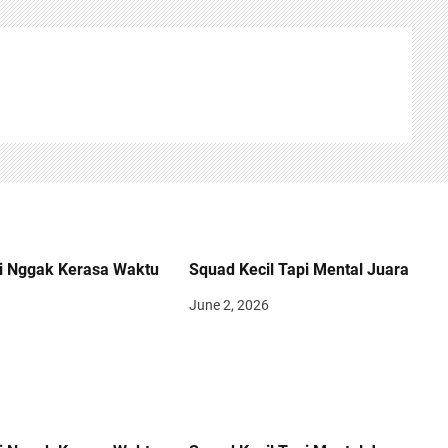
 Nggak Kerasa Waktu
Squad Kecil Tapi Mental Juara
June 2, 2026