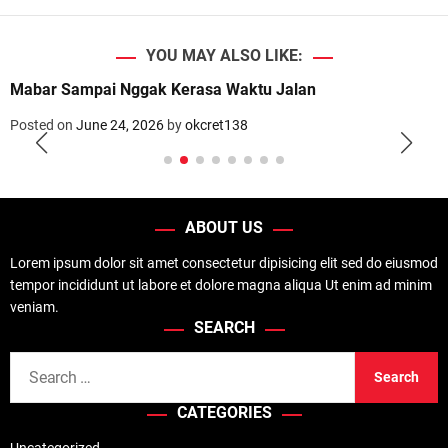
YOU MAY ALSO LIKE:
Mabar Sampai Nggak Kerasa Waktu Jalan
Posted on
June 24, 2026
by
okcret138
ABOUT US
Lorem ipsum dolor sit amet consectetur dipisicing elit sed do eiusmod
tempor incididunt ut labore et dolore magna aliqua Ut enim ad minim
veniam.
SEARCH
S
e
CATEGORIES
a
r