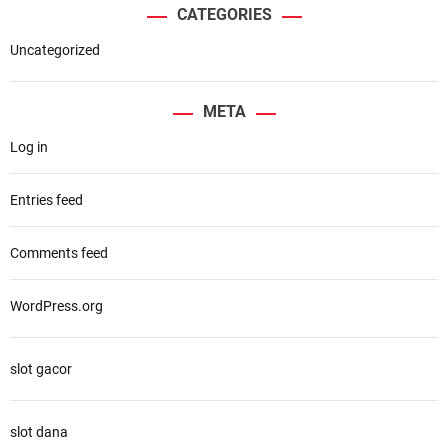
CATEGORIES
c
h
Uncategorized
f
o
META
r
Log in
:
Entries feed
Comments feed
WordPress.org
slot gacor
slot dana