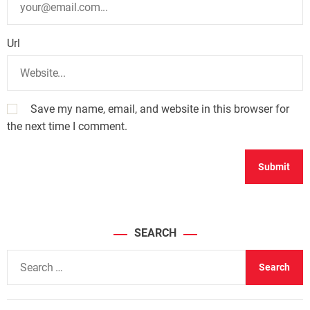
Url
Save my name, email, and website in this browser for
the next time I comment.
SEARCH
S
e
a
r