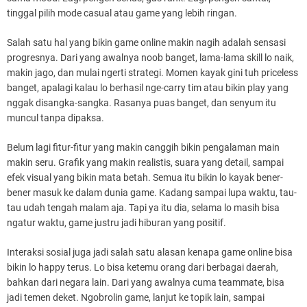
tinggal pilih mode casual atau game yang lebih ringan.
Salah satu hal yang bikin game online makin nagih adalah sensasi
progresnya. Dari yang awalnya noob banget, lama-lama skill lo naik,
makin jago, dan mulai ngerti strategi. Momen kayak gini tuh priceless
banget, apalagi kalau lo berhasil nge-carry tim atau bikin play yang
nggak disangka-sangka. Rasanya puas banget, dan senyum itu
muncul tanpa dipaksa.
Belum lagi fitur-fitur yang makin canggih bikin pengalaman main
makin seru. Grafik yang makin realistis, suara yang detail, sampai
efek visual yang bikin mata betah. Semua itu bikin lo kayak bener-
bener masuk ke dalam dunia game. Kadang sampai lupa waktu, tau-
tau udah tengah malam aja. Tapi ya itu dia, selama lo masih bisa
ngatur waktu, game justru jadi hiburan yang positif.
Interaksi sosial juga jadi salah satu alasan kenapa game online bisa
bikin lo happy terus. Lo bisa ketemu orang dari berbagai daerah,
bahkan dari negara lain. Dari yang awalnya cuma teammate, bisa
jadi temen deket. Ngobrolin game, lanjut ke topik lain, sampai