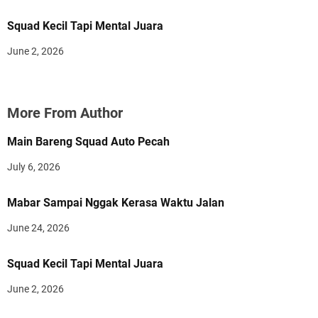
Squad Kecil Tapi Mental Juara
June 2, 2026
More From Author
Main Bareng Squad Auto Pecah
July 6, 2026
Mabar Sampai Nggak Kerasa Waktu Jalan
June 24, 2026
Squad Kecil Tapi Mental Juara
June 2, 2026