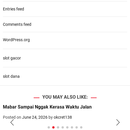
Entries feed
Comments feed
WordPress.org
slot gacor
slot dana
YOU MAY ALSO LIKE:
Mabar Sampai Nggak Kerasa Waktu Jalan
Posted on
June 24, 2026
by
okcret138