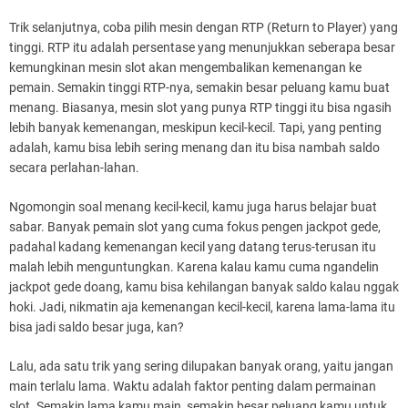
Trik selanjutnya, coba pilih mesin dengan RTP (Return to Player) yang
tinggi. RTP itu adalah persentase yang menunjukkan seberapa besar
kemungkinan mesin slot akan mengembalikan kemenangan ke
pemain. Semakin tinggi RTP-nya, semakin besar peluang kamu buat
menang. Biasanya, mesin slot yang punya RTP tinggi itu bisa ngasih
lebih banyak kemenangan, meskipun kecil-kecil. Tapi, yang penting
adalah, kamu bisa lebih sering menang dan itu bisa nambah saldo
secara perlahan-lahan.
Ngomongin soal menang kecil-kecil, kamu juga harus belajar buat
sabar. Banyak pemain slot yang cuma fokus pengen jackpot gede,
padahal kadang kemenangan kecil yang datang terus-terusan itu
malah lebih menguntungkan. Karena kalau kamu cuma ngandelin
jackpot gede doang, kamu bisa kehilangan banyak saldo kalau nggak
hoki. Jadi, nikmatin aja kemenangan kecil-kecil, karena lama-lama itu
bisa jadi saldo besar juga, kan?
Lalu, ada satu trik yang sering dilupakan banyak orang, yaitu jangan
main terlalu lama. Waktu adalah faktor penting dalam permainan
slot. Semakin lama kamu main, semakin besar peluang kamu untuk