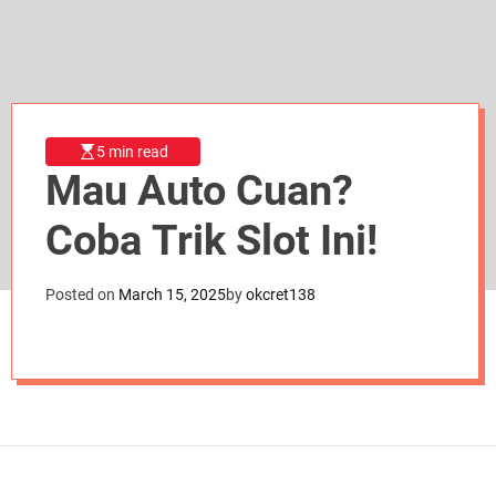
d
e
5 min read
Mau Auto Cuan?
Coba Trik Slot Ini!
Posted on
March 15, 2025
by
okcret138