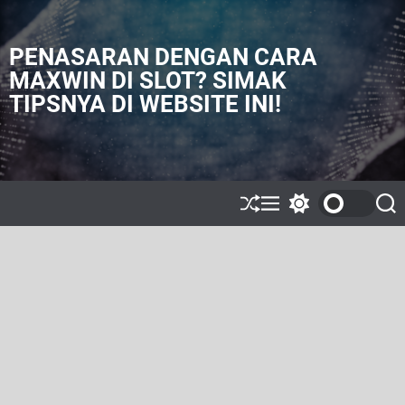
S
k
i
PENASARAN DENGAN CARA
p
MAXWIN DI SLOT? SIMAK
t
TIPSNYA DI WEBSITE INI!
o
c
o
n
t
e
S
M
S
S
h
e
w
e
n
u
n
i
a
t
ff
u
t
r
l
c
c
e
h
h
c
o
l
o
r
m
o