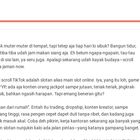
muter-muter di tempat, tapi tetep aja tiap hari lo sibuk? Bangun tidur,
s tiba-tiba udah jam makan siang aja. Eh belum ngapa-ngapain, tau-tau
 di sisi lain, ya seru juga. Apalagi sekarang udah kayak budaya—scroll
da jaman now.
croll TikTok adalah slotan alias main slot online. Iya, yang itu loh, game
YP, ada aja konten orang jackpot sampe jutaan, teriak-teriak, jingkrak-
asik, bahkan ngasih harapan. Tapi emang beneran gitu?
n dari rumah”. Entah itu trading, dropship, konten kreator, sampe
ang tinggi, rasa pengen cepet dapet duit tanpa ribet, dan kadang juga
 masuk akal. Coba deh pikirin, kerja kantoran sekarang aja banyak yan
 slotan nunjukin kalo ada jalan pintas—yang katanya gampang banget.