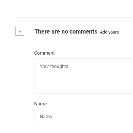
+
There are no comments
Add yours
Comment
Name