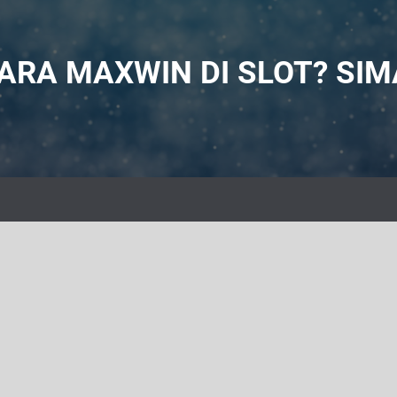
RA MAXWIN DI SLOT? SIMA