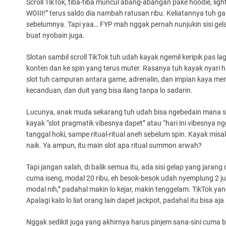
Scroll TikTok, tiba-tiba muncul abang-abangan pake hoodie, li
WOIII!” terus saldo dia nambah ratusan ribu. Keliatannya tuh gam
sebelumnya. Tapi yaa… FYP mah nggak pernah nunjukin sisi gela
buat nyobain juga.
Slotan sambil scroll TikTok tuh udah kayak ngemil keripik pas la
konten dan ke spin yang terus muter. Rasanya tuh kayak nyari 
slot tuh campuran antara game, adrenalin, dan impian kaya menda
kecanduan, dan duit yang bisa ilang tanpa lo sadarin.
Lucunya, anak muda sekarang tuh udah bisa ngebedain mana slo
kayak “slot pragmatik vibesnya dapet” atau “hari ini vibesnya n
tanggal hoki, sampe ritual-ritual aneh sebelum spin. Kayak misal
naik. Ya ampun, itu main slot apa ritual summon arwah?
Tapi jangan salah, di balik semua itu, ada sisi gelap yang jaran
cuma iseng, modal 20 ribu, eh besok-besok udah nyemplung 2 jut
modal nih,” padahal makin lo kejar, makin tenggelam. TikTok y
Apalagi kalo lo liat orang lain dapet jackpot, padahal itu bisa aja
Nggak sedikit juga yang akhirnya harus pinjem sana-sini cuma bu