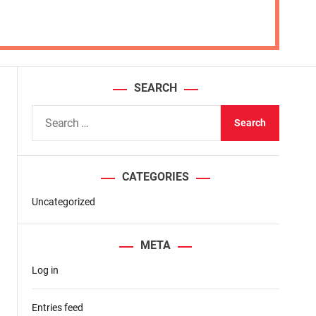
SEARCH
S
e
a
r
CATEGORIES
c
h
Uncategorized
f
o
META
r
Log in
:
g
Entries feed