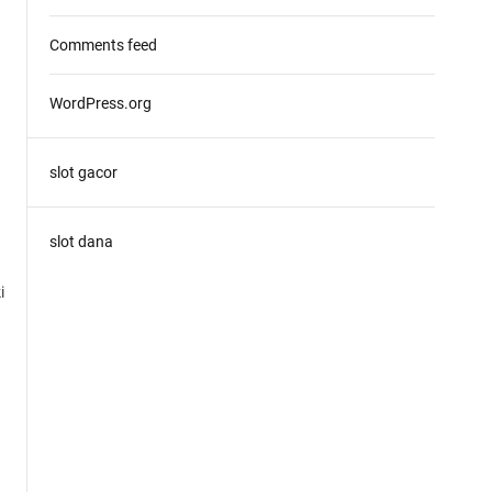
Comments feed
WordPress.org
slot gacor
slot dana
i