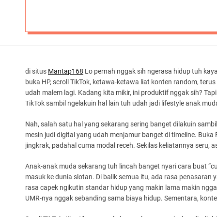
di situs
Mantap168
Lo pernah nggak sih ngerasa hidup tuh kayak 
buka HP, scroll TikTok, ketawa-ketawa liat konten random, teru
udah malem lagi. Kadang kita mikir, ini produktif nggak sih? Tapi
TikTok sambil ngelakuin hal lain tuh udah jadi lifestyle anak mu
Nah, salah satu hal yang sekarang sering banget dilakuin sambil s
mesin judi digital yang udah menjamur banget di timeline. Buka F
jingkrak, padahal cuma modal receh. Sekilas keliatannya seru, 
Anak-anak muda sekarang tuh lincah banget nyari cara buat “cua
masuk ke dunia slotan. Di balik semua itu, ada rasa penasaran y
rasa capek ngikutin standar hidup yang makin lama makin nggak
UMR-nya nggak sebanding sama biaya hidup. Sementara, konten