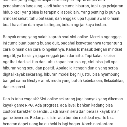
pengalaman langsung. Jadi bukan cuma hiburan, tapi juga pelajaran
hidup kecil yang bisa lo terapin di aspek lain. Yang penting lo punya
mindset sehat, tahu batasan, dan enggak lupa tujuan awal lo main:
buat have fun dan nyari selingan, bukan ngejar kaya instan.
Banyak orang yang salah kaprah soal slot online. Mereka nganggep
ini cuma buat buang-buang duit, padahal kenyataannya tergantung
cara lo main dan cara lo ngeliatnya. Kalau lo masuk dengan mindset
negatif, ya hasilnya juga enggak jauh dari situ. Tapi kalau lo bisa
ngelihat dari sisi fun dan tahu kapan harus stop, slot bisa jadi opsi
hiburan yang seru dan positif. Apalagi di tengah dunia yang serba
digital kayak sekarang, hiburan model begini justru bisa nyambung
banget sama lifestyle anak muda yang butuh kebebasan, fleksibilitas,
dan ekspresi.
Dan lo tahu enggak? Slot online sekarang juga banyak yang dikemas
kayak game RPG. Ada progress, ada level, bahkan kadang bisa
custom karakter lo sendiri. Jadi makin seru dan berasa kayak main
game beneran. Bedanya, di sini ada bumbu real deal-nya: lo bisa
beneran dapet uang kalau hoki lo lagi bagus. Kombinasi antara