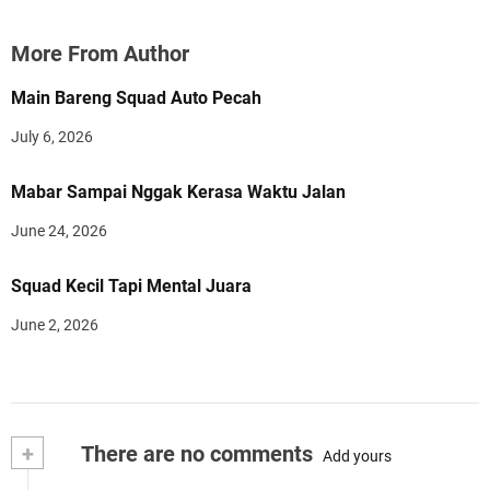
More From Author
Main Bareng Squad Auto Pecah
July 6, 2026
Mabar Sampai Nggak Kerasa Waktu Jalan
June 24, 2026
Squad Kecil Tapi Mental Juara
June 2, 2026
+
There are no comments
Add yours