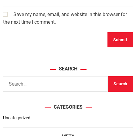
Save my name, email, and website in this browser for
the next time I comment.
SEARCH
S
e
a
r
CATEGORIES
c
h
Uncategorized
f
o