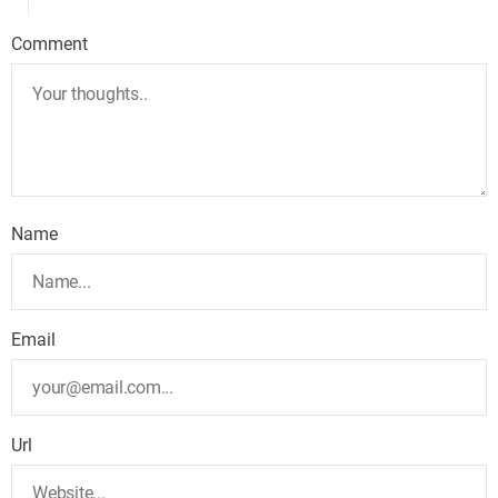
Comment
Name
Email
Url