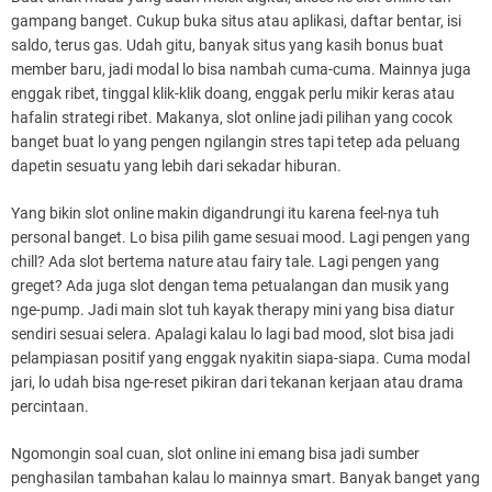
gampang banget. Cukup buka situs atau aplikasi, daftar bentar, isi
saldo, terus gas. Udah gitu, banyak situs yang kasih bonus buat
member baru, jadi modal lo bisa nambah cuma-cuma. Mainnya juga
enggak ribet, tinggal klik-klik doang, enggak perlu mikir keras atau
hafalin strategi ribet. Makanya, slot online jadi pilihan yang cocok
banget buat lo yang pengen ngilangin stres tapi tetep ada peluang
dapetin sesuatu yang lebih dari sekadar hiburan.
Yang bikin slot online makin digandrungi itu karena feel-nya tuh
personal banget. Lo bisa pilih game sesuai mood. Lagi pengen yang
chill? Ada slot bertema nature atau fairy tale. Lagi pengen yang
greget? Ada juga slot dengan tema petualangan dan musik yang
nge-pump. Jadi main slot tuh kayak therapy mini yang bisa diatur
sendiri sesuai selera. Apalagi kalau lo lagi bad mood, slot bisa jadi
pelampiasan positif yang enggak nyakitin siapa-siapa. Cuma modal
jari, lo udah bisa nge-reset pikiran dari tekanan kerjaan atau drama
percintaan.
Ngomongin soal cuan, slot online ini emang bisa jadi sumber
penghasilan tambahan kalau lo mainnya smart. Banyak banget yang