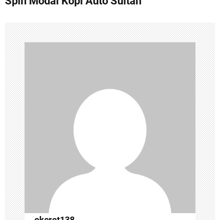
Spin Modal Kopi Auto Sultan
s
t
n
a
v
i
g
a
t
i
o
n
okcret138