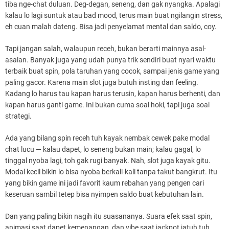
tiba nge-chat duluan. Deg-degan, seneng, dan gak nyangka. Apalagi
kalau lo lagi suntuk atau bad mood, terus main buat ngilangin stress,
eh cuan malah dateng. Bisa jadi penyelamat mental dan saldo, coy.
Tapi jangan salah, walaupun receh, bukan berarti mainnya asal-
asalan. Banyak juga yang udah punya trik sendiri buat nyari waktu
terbaik buat spin, pola taruhan yang cocok, sampai jenis game yang
paling gacor. Karena main slot juga butuh insting dan feeling.
Kadang lo harus tau kapan harus terusin, kapan harus berhenti, dan
kapan harus ganti game. Ini bukan cuma soal hoki, tapi juga soal
strategi.
Ada yang bilang spin receh tuh kayak nembak cewek pake modal
chat lucu — kalau dapet, lo seneng bukan main; kalau gagal, lo
tinggal nyoba lagi, toh gak rugi banyak. Nah, slot juga kayak gitu.
Modal kecil bikin lo bisa nyoba berkali-kali tanpa takut bangkrut. Itu
yang bikin game ini jadi favorit kaum rebahan yang pengen cari
keseruan sambil tetep bisa nyimpen saldo buat kebutuhan lain.
Dan yang paling bikin nagih itu suasananya. Suara efek saat spin,
animasi saat dapet kemenangan, dan vibe saat jackpot jatuh tuh