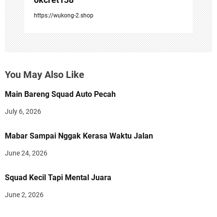
https://wukong-2.shop
You May Also Like
Main Bareng Squad Auto Pecah
July 6, 2026
Mabar Sampai Nggak Kerasa Waktu Jalan
June 24, 2026
Squad Kecil Tapi Mental Juara
June 2, 2026