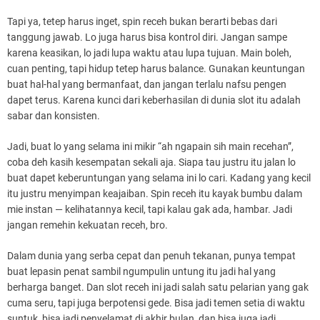
Tapi ya, tetep harus inget, spin receh bukan berarti bebas dari
tanggung jawab. Lo juga harus bisa kontrol diri. Jangan sampe
karena keasikan, lo jadi lupa waktu atau lupa tujuan. Main boleh,
cuan penting, tapi hidup tetep harus balance. Gunakan keuntungan
buat hal-hal yang bermanfaat, dan jangan terlalu nafsu pengen
dapet terus. Karena kunci dari keberhasilan di dunia slot itu adalah
sabar dan konsisten.
Jadi, buat lo yang selama ini mikir “ah ngapain sih main recehan”,
coba deh kasih kesempatan sekali aja. Siapa tau justru itu jalan lo
buat dapet keberuntungan yang selama ini lo cari. Kadang yang kecil
itu justru menyimpan keajaiban. Spin receh itu kayak bumbu dalam
mie instan — kelihatannya kecil, tapi kalau gak ada, hambar. Jadi
jangan remehin kekuatan receh, bro.
Dalam dunia yang serba cepat dan penuh tekanan, punya tempat
buat lepasin penat sambil ngumpulin untung itu jadi hal yang
berharga banget. Dan slot receh ini jadi salah satu pelarian yang gak
cuma seru, tapi juga berpotensi gede. Bisa jadi temen setia di waktu
suntuk, bisa jadi penyelamat di akhir bulan, dan bisa juga jadi