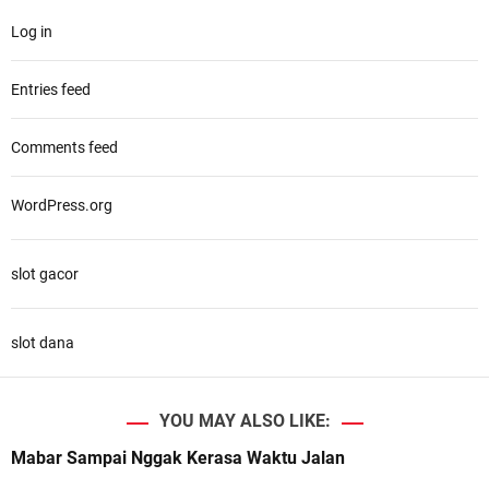
r
Log in
:
Entries feed
Comments feed
WordPress.org
slot gacor
slot dana
YOU MAY ALSO LIKE:
Mabar Sampai Nggak Kerasa Waktu Jalan