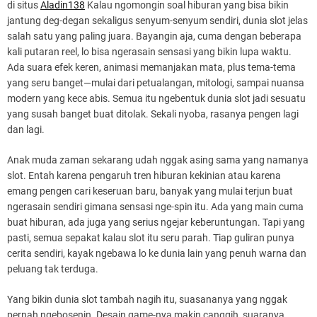
di situs
Aladin138
Kalau ngomongin soal hiburan yang bisa bikin
jantung deg-degan sekaligus senyum-senyum sendiri, dunia slot jelas
salah satu yang paling juara. Bayangin aja, cuma dengan beberapa
kali putaran reel, lo bisa ngerasain sensasi yang bikin lupa waktu.
Ada suara efek keren, animasi memanjakan mata, plus tema-tema
yang seru banget—mulai dari petualangan, mitologi, sampai nuansa
modern yang kece abis. Semua itu ngebentuk dunia slot jadi sesuatu
yang susah banget buat ditolak. Sekali nyoba, rasanya pengen lagi
dan lagi.
Anak muda zaman sekarang udah nggak asing sama yang namanya
slot. Entah karena pengaruh tren hiburan kekinian atau karena
emang pengen cari keseruan baru, banyak yang mulai terjun buat
ngerasain sendiri gimana sensasi nge-spin itu. Ada yang main cuma
buat hiburan, ada juga yang serius ngejar keberuntungan. Tapi yang
pasti, semua sepakat kalau slot itu seru parah. Tiap guliran punya
cerita sendiri, kayak ngebawa lo ke dunia lain yang penuh warna dan
peluang tak terduga.
Yang bikin dunia slot tambah nagih itu, suasananya yang nggak
pernah ngebosenin. Desain game-nya makin canggih, suaranya