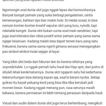
Ngomongin soal dunia slot juga nggak lepas dari komunitasnya.
Banyak banget pemain yang suka berbagi pengalaman, cerita
kemenangan, bahkan tips biar makin hoki. Di media sosial, lo bisa
nemuin konten-konten kreatif seputar slot yang lucu, nyindir, tapi
relatable banget. Dunia slot bukan cuma soal main sendirian, tapi
juga soal interaksi dan vibes positif antar pemain yang sama-sama
ngejar keseruan. Kadang malah bisa dapet temen baru yang satu
frekuensi, karena sama-sama ngerti gimana sensasi menegangkan
pas simbol-simbol mulai sejajar di layar.
Yang bikin slot beda dari hiburan lain itu karena sifatnya yang
unpredictable. Lo nggak pernah tahu hasil dari tiap spin, dan justru di
situlah letak kenikmatannya. Dunia slot ngajarin satu hal sederhana:
keberuntungan bisa datang kapan aja, asal lo berani nyoba. Setiap
guliran itu kayak peluang kecil yang bisa tiba-tiba berubah jadi
momen besar. Kadang nggak menang pun, rasa serunya masih
kebawa, karena permainan ini lebih tentang perasaan daripada hasil.
Visual dan audio dalam dunia slot juga terus berkembang, mengikuti