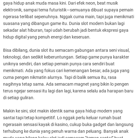
gaya hidup anak muda masa kini. Dari efek neon, beat musik
elektronik, sampai tema futuristik—semuanya dibuat supaya pemain
ngerasa terlibat sepenuhnya. Nggak cuma main, tapi juga menikmati
suasana yang dibangun game itu. Dunia slot modern bukan lagi
sekadar alat hiburan, tapi udah berubah jadi bentuk ekspresi gaya
hidup digital yang penuh energi dan keseruan.
Bisa dibilang, dunia slot itu semacam gabungan antara seni visual,
teknologi, dan sedikit keberuntungan. Setiap game punya karakter
uniknya sendiri, dan setiap pemain punya cara sendiri buat
menikmati. Ada yang fokus cari kemenangan besar, ada juga yang
cuma pengen nikmatin alurnya. Tapi di balik semua itu, rasa
nagihnya tetap sama. Ada semacam magnet yang bikin lo pengen
terus ngejar sensasi itu lagi dan lagi, karena selalu ada harapan baru
di setiap guliran.
Makin ke sini, slot makin identik sama gaya hidup modern yang
santai tapi tetap kompetitif. Lo nggak perlu keluar rumah buat
ngerasain sensasi kayak di kasino, cukup buka gadget dan langsung
terhubung ke dunia yang penuh warna dan peluang. Banyak anak