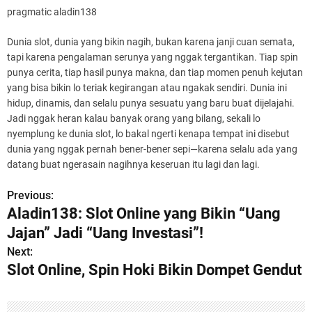
pragmatic aladin138
Dunia slot, dunia yang bikin nagih, bukan karena janji cuan semata,
tapi karena pengalaman serunya yang nggak tergantikan. Tiap spin
punya cerita, tiap hasil punya makna, dan tiap momen penuh kejutan
yang bisa bikin lo teriak kegirangan atau ngakak sendiri. Dunia ini
hidup, dinamis, dan selalu punya sesuatu yang baru buat dijelajahi.
Jadi nggak heran kalau banyak orang yang bilang, sekali lo
nyemplung ke dunia slot, lo bakal ngerti kenapa tempat ini disebut
dunia yang nggak pernah bener-bener sepi—karena selalu ada yang
datang buat ngerasain nagihnya keseruan itu lagi dan lagi.
Previous:
P
Aladin138: Slot Online yang Bikin “Uang
o
Jajan” Jadi “Uang Investasi”!
s
Next:
Slot Online, Spin Hoki Bikin Dompet Gendut
t
n