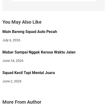
You May Also Like
Main Bareng Squad Auto Pecah
July 6, 2026
Mabar Sampai Nggak Kerasa Waktu Jalan
June 24, 2026
Squad Kecil Tapi Mental Juara
June 2, 2026
More From Author