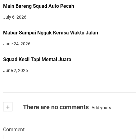
Main Bareng Squad Auto Pecah
July 6, 2026
Mabar Sampai Nggak Kerasa Waktu Jalan
June 24, 2026
Squad Kecil Tapi Mental Juara
June 2, 2026
+
There are no comments
Add yours
Comment