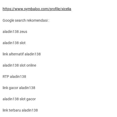
https://www.symbaloo.com/profile/xicelia
Google search rekomendasi :
aladin138 zeus
aladin138 slot
link alternatif aladin138
aladin138 slot online
RTP aladin138
link gacor aladin138
aladin138 slot gacor
link terbaru aladin138